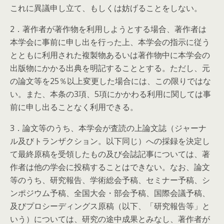
これに異議申し立て、もしくは妨げることをしない。
2．著作者が著作物を利用しようとする場合、著作者は
本学会に事前に申し出を行った上、本学会の指示に従う
とともに利用された複製物あるいは著作物中に本学会の
出版物にかかる出典を明記することとする。ただし、元
の論文等を25％以上変更した場合には、この限りではな
い。また、本条の3項、5項にかかわる利用に関しては事
前に申し出ることなく利用できる。
3．論文等のうち、本学会が査読の上論文誌（ジャーナ
ル及びトランザクション。以下同じ）への採録を決定し
て最終原稿を受領したもの及び会誌記事については、著
作者は他の学会に投稿することはできない。なお、論文
等のうち、研究報告、学術総会予稿、セミナー予稿、シ
ンポジウム予稿、全国大会・部会予稿、国際会議予稿、
及びプロシーディングス原稿（以下、「研究報告等」と
いう）については、研究の途中成果とみなし、著作者が