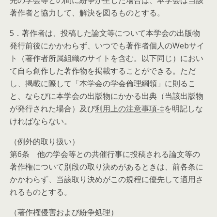
先の学会等との間に紛争が生じた場合は、本学会は当該
著作者と協力して、解決を図るものとする。
5．著作者は、投稿した論文等について本学会の出版物
発行前後にかかわらず、いつでも著作者個人のWebサイ
ト（著作者所属組織のサイトを含む。以下同じ）におい
て自ら創作した著作物を掲載することができる。ただ
し、掲載に際して「本学会の学会倫理綱領」に則るこ
と、ならびに本学会の出版物にかかる出典（当該出版物
が発行された場合）及び
利用上の注意事項-‡
を明記しな
ければならない。
（例外的取り扱い）
第6条 他の学会等との共催行事に投稿される論文等の
著作権について別段の取り決めがあるときは、前各条に
かかわらず、当該取り決めがこの規程に優先して適用さ
れるものとする。
（著作権侵害および紛争処理）