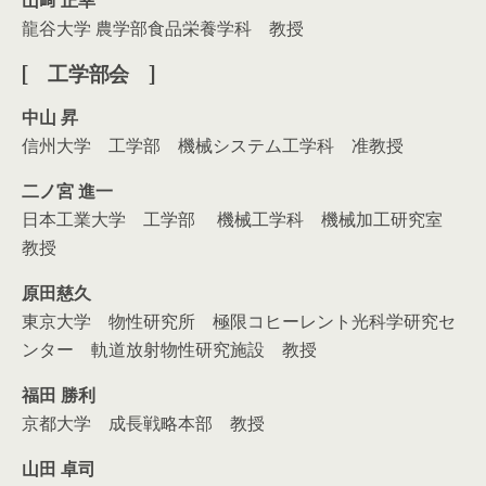
山﨑 正幸
龍谷大学 農学部食品栄養学科 教授
[ 工学部会 ]
中山 昇
信州大学 工学部 機械システム工学科 准教授
二ノ宮
進一
日本工業大学 工学部 機械工学科 機械加工研究室
教授
原田慈久
東京大学 物性研究所 極限コヒーレント光科学研究セ
ンター 軌道放射物性研究施設 教授
福田 勝利
京都大学 成長戦略本部 教授
山田
卓司