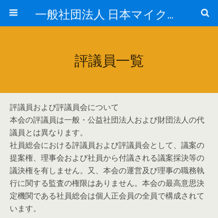
一般社団法人 日本マイクロ・ナノバブル学会
評議員一覧
評議員および評議員会について
本会の評議員は一般・公益社団法人および財団法人の代
議員とは異なります。
社員総会における評議員および評議員会として、議案の
提案権、理事会および社員から付議される議案採決等の
議決権を有しません。又、本会の運営及び理事の職務執
行に関する監査の権限はありません。本会の最高意思決
定機関である社員総会は個人正会員の全員で構成されて
います。