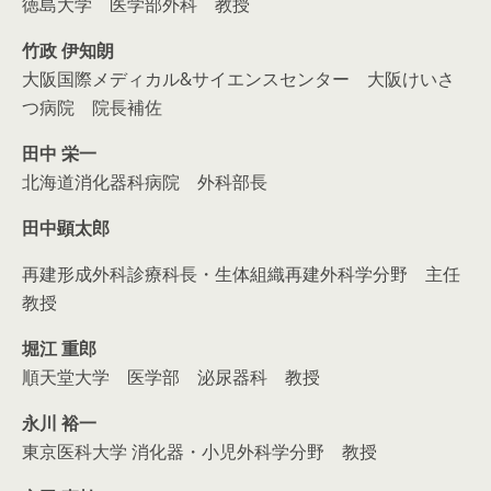
徳島大学 医学部外科 教授
竹政 伊知朗
大阪国際メディカル&サイエンスセンター 大阪けいさ
つ病院 院長補佐
田中 栄一
北海道消化器科病院 外科部長
田中顕太郎
再建形成外科診療科長・生体組織再建外科学分野 主任
教授
堀江 重郎
順天堂大学 医学部 泌尿器科 教授
永川 裕一
東京医科大学 消化器・小児外科学分野 教授