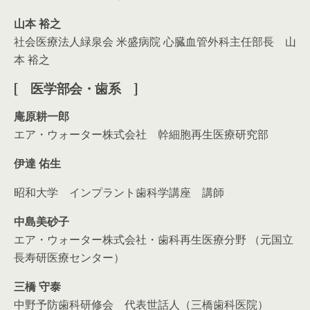
山本 裕之
社会医療法人緑泉会 米盛病院 心臓血管外科主任部長 山
本 裕之
[ 医学部会・歯系 ]
庵原耕一郎
エア・ウォーター株式会社 幹細胞再生医療研究部
伊達 佑生
昭和大学 インプラント歯科学講座 講師
中島美砂子
エア・ウォーター株式会社・歯科再生医療分野 （元国立
長寿研医療センター）
三橋 守泰
中野予防歯科研修会 代表世話人（三橋歯科医院）