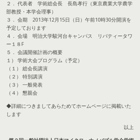
２． 代表者 学術総会長 長島孝行（東京農業大学農学
部教授・本学会理事）
３． 会期 2013年12月15日（日）午前10時30分開演を
予定しております
４． 会場 明治大学駿河台キャンパス リバティータワ
ー１８F
５． 会議開催計画の概要
１） 学術大会プログラム（予定）
（１） 総会長講演
（２） 特別講演
（３） 一般発表
（４） 懇親会
◆詳細につきましてあらためてホームページに掲載いた
します
以上