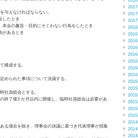
201
201
を与えなければならない。
201
反したとき
201
、本会の趣旨・目的にそぐわない行為をしたとき
201
由があるとき
201
201
201
201
201
て構成する。
201
201
定められた事項について決議する。
201
201
時社員総会とする。
201
の終了後3 か月以内に開催し、臨時社員総会は必要があ
201
201
201
201
ある場合を除き、理事会の決議に基づき代表理事が招集
201
201