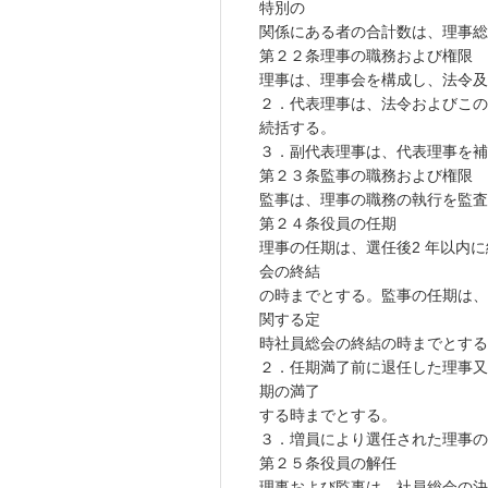
特別の
関係にある者の合計数は、理事総数
第２２条理事の職務および権限
理事は、理事会を構成し、法令及
２．代表理事は、法令およびこの
続括する。
３．副代表理事は、代表理事を補
第２３条監事の職務および権限
監事は、理事の職務の執行を監査
第２４条役員の任期
理事の任期は、選任後2 年以内
会の終結
の時までとする。監事の任期は、
関する定
時社員総会の終結の時までとする
２．任期満了前に退任した理事又
期の満了
する時までとする。
３．増員により選任された理事の
第２５条役員の解任
理事および監事は、社員総会の決