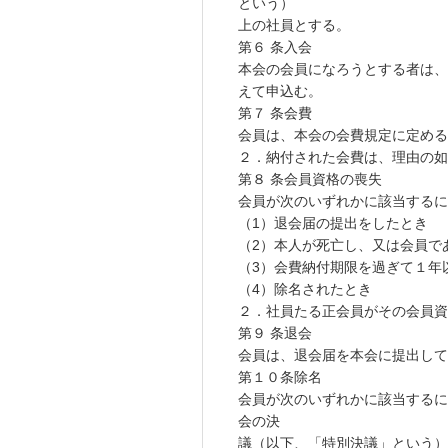
という）
上の社員とする。
第６ 条入会
本会の会員になろうとする者は、
えて申込む。
第７ 条会費
会員は、本会の会費規定に定める
２．納付された会費は、理由の
第８ 条会員資格の喪失
会員が次のいずれかに該当するに
（1）退会届の提出をしたとき
（2）本人が死亡し、又は会員で
（3）会費納付期限を過ぎて１年
（4）除名されたとき
２．社員たる正会員がその会員資
第９ 条退会
会員は、退会届を本会に提出して
第１０条除名
会員が次のいずれかに該当するに至
会の決
議（以下、「特別決議」という）