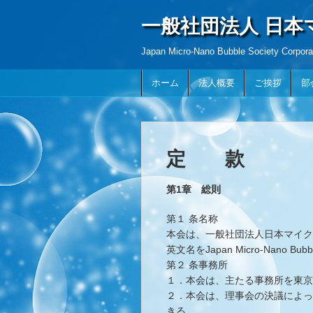
一般社団法人 日
Japan Micro-Nano Bubble Society Corpora
ホーム
法人概要
ご挨拶
部
定 款
第1章 総則
第１ 条名称
本会は、一般社団法人日本マイク
英文名をJapan Micro-Nano Bubbl
第２ 条事務所
１．本会は、主たる事務所を東
２．本会は、理事会の決議によっ
きる。