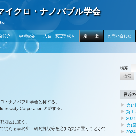
本マイクロ・ナノバブル学会
tion
会紹介
学術総会
入会・変更手続き
定 款
お問い合わせ
検索:
最近の
ロ・ナノバブル学会と称する。
第1
e Society Corporation と称する。
第１
20
京都港区に置く。
第1
て従たる事務所、研究施設等を必要な地に置くことがで
202