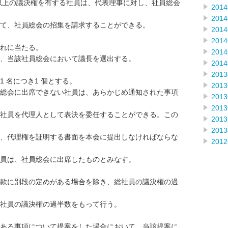
 以上の議決権を有する社員は、代表理事に対し、社員総会
201
201
て、社員総会の招集を請求することができる。
201
201
れに当たる。
201
、当該社員総会において議長を選出する。
201
201
 名につき1 個とする。
201
総会に出席できない社員は、あらかじめ通知された事項
201
201
社員を代理人として表決を委任することができる。この
201
201
、代理権を証明する書面を本会に提出しなければならな
201
員は、社員総会に出席したものとみなす。
款に別段の定めがある場合を除き、総社員の議決権の過
社員の議決権の過半数をもって行う。
ある事項について提案をした場合において、当該提案に