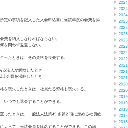
202
202
202
所定の事項を記入した入会申込書に当該年度の会費を添
202
202
202
会費を納入しなければならない。
202
如何を問わず返還しない。
202
202
至ったときは、その資格を喪失する。
202
202
ある法人が解散したとき
202
以上会費を滞納したとき
202
202
格を喪失したときは、社員たる資格も喪失する。
202
201
、いつでも退会することができる。
201
201
ったときは、一般法人法第49 条第2 項に定める社員総
201
201
によって、当該会員を除名することができる。この場