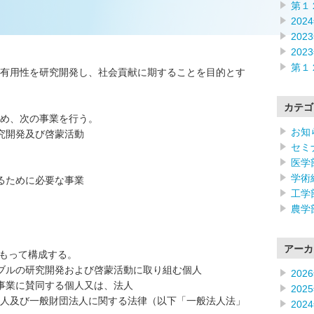
第１
202
202
202
第１
有用性を研究開発し、社会貢献に期することを目的とす
カテゴ
め、次の事業を行う。
お知
究開発及び啓蒙活動
セミ
医学
学術
るために必要な事業
工学
農学
アーカ
をもって構成する。
ブルの研究開発および啓蒙活動に取り組む個人
202
事業に賛同する個人又は、法人
202
人及び一般財団法人に関する法律（以下「一般法人法」
202