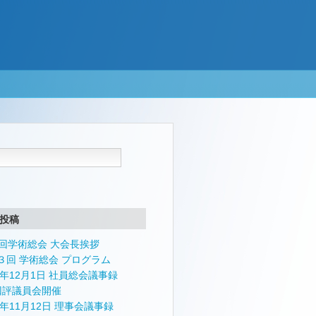
投稿
4回学術総会 大会長挨拶
３回 学術総会 プログラム
24年12月1日 社員総会議事録
回評議員会開催
4年11月12日 理事会議事録