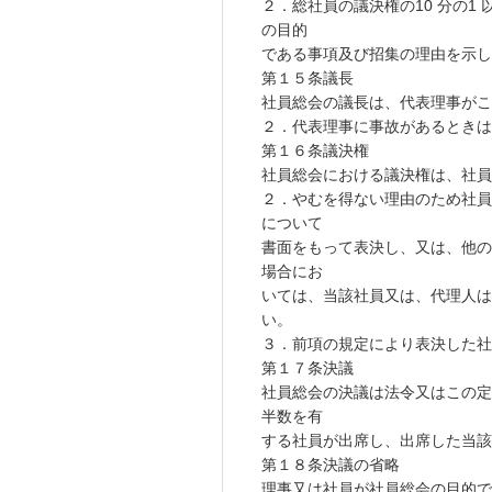
２．総社員の議決権の10 分の1
の目的
である事項及び招集の理由を示し
第１５条議長
社員総会の議長は、代表理事がこ
２．代表理事に事故があるときは
第１６条議決権
社員総会における議決権は、社員1
２．やむを得ない理由のため社員
について
書面をもって表決し、又は、他の
場合にお
いては、当該社員又は、代理人は
い。
３．前項の規定により表決した社
第１７条決議
社員総会の決議は法令又はこの定
半数を有
する社員が出席し、出席した当該
第１８条決議の省略
理事又は社員が社員総会の目的で