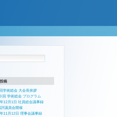
投稿
4回学術総会 大会長挨拶
３回 学術総会 プログラム
24年12月1日 社員総会議事録
回評議員会開催
4年11月12日 理事会議事録