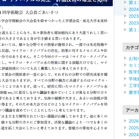
第１
202
202
202
第１
カテゴ
お知
セミ
医学
学術
工学
農学
アーカ
202
202
202