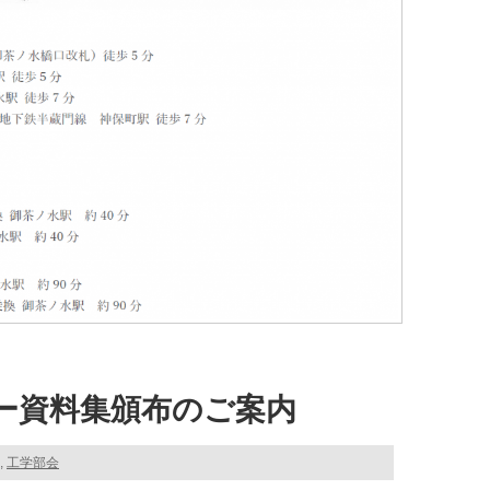
ー資料集頒布のご案内
,
工学部会