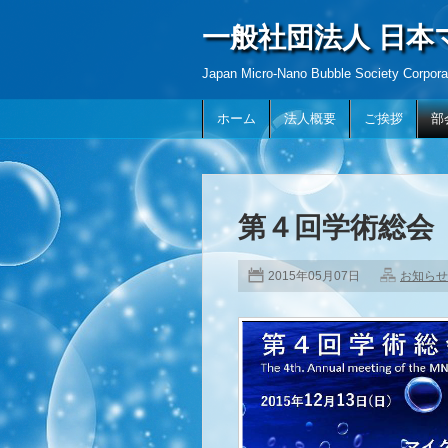
一般社団法人 日
Japan Micro-Nano Bubble Society Corpora
ホーム
法人概要
ご挨拶
部
第４回学術総会
2015年05月07日
お知らせ