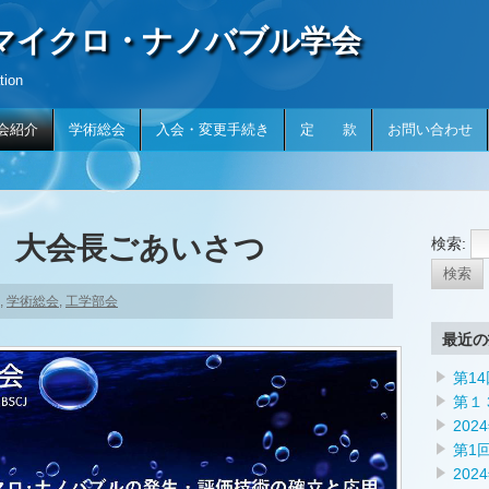
本マイクロ・ナノバブル学会
tion
会紹介
学術総会
入会・変更手続き
定 款
お問い合わせ
 大会長ごあいさつ
検索:
,
学術総会
,
工学部会
最近の
第1
第１
20
第1
202