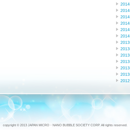
201
201
201
201
201
201
201
201
201
201
201
201
201
copyright © 2013 JAPAN MICRO・NANO BUBBLE SOCIETY CORP. All rights reserved.