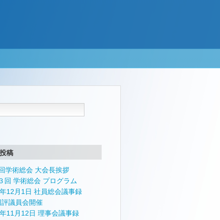
投稿
4回学術総会 大会長挨拶
３回 学術総会 プログラム
24年12月1日 社員総会議事録
回評議員会開催
4年11月12日 理事会議事録