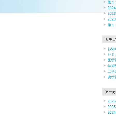
第１
202
202
202
第１
カテゴ
お知
セミ
医学
学術
工学
農学
アーカ
202
202
202