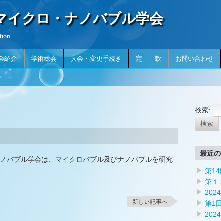
本マイクロ・ナノバブル学会
tion
会紹介
学術総会
入会・変更手続き
定 款
お問い合わせ
検索:
最近の
ノバブル学会は、マイクロバブル及びナノバブルを研究
第1
第１
20
新しい記事へ
第1
202